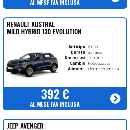
AL MESE IVA INCLUSA
RENAULT
AUSTRAL
MILD HYBRID 130 EVOLUTION
Anticipo
6.000
Durata
36 mesi
Km inclusi
100.000
Cambio
Robotizzato
Alimentazione
Elettrica/Benzina
392 €
AL MESE IVA INCLUSA
JEEP
AVENGER