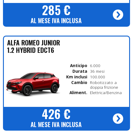
285 €
AL MESE IVA INCLUSA
ALFA ROMEO
JUNIOR
1.2 HYBRID EDCT6
Anticipo
6.000
Durata
36 mesi
Km inclusi
100.000
Cambio
Robotizzato a
doppia frizione
Alimentazione
Elettrica/Benzina
426 €
AL MESE IVA INCLUSA