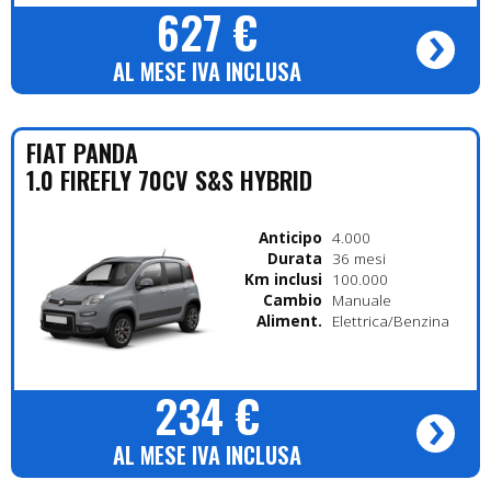
627 €
AL MESE IVA INCLUSA
FIAT
PANDA
1.0 FIREFLY 70CV S&S HYBRID
Anticipo
4.000
Durata
36 mesi
Km inclusi
100.000
Cambio
Manuale
Alimentazione
Elettrica/Benzina
234 €
AL MESE IVA INCLUSA